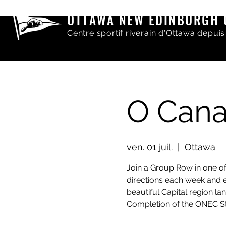
OTTAWA NEW EDINBURGH 
Centre sportif riverain d'Ottawa depuis
O Can
ven. 01 juil.
  |  
Ottawa
Join a Group Row in one of
directions each week and e
beautiful Capital region la
Completion of the ONEC S