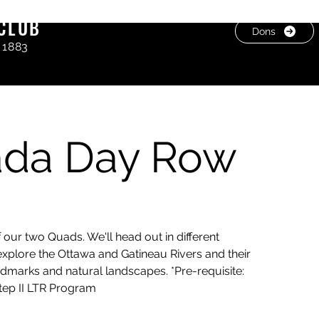
CLUB
Dons
 1883
ada Day Row
 our two Quads. We'll head out in different
xplore the Ottawa and Gatineau Rivers and their
ndmarks and natural landscapes. *Pre-requisite:
tep II LTR Program