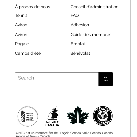
À propos de nous
Conseil d’administration
Tennis
FAQ
Aviron
Adhésion
Aviron
Guide des membres
Pagaie
Emploi
Camps d'été
Bénévolat
ONEC est un membre fier de : Pagaie Canada, Voile Canada, Canada
Aviron et Tennis Canada