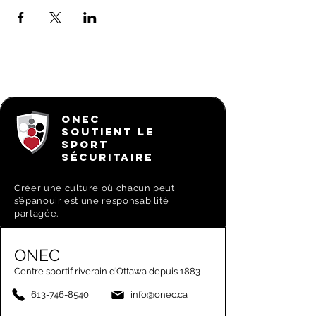
ONEC
SOUTIENT LE
SPORT
SÉCURITAIRE
Créer une culture où chacun peut
s’épanouir est une responsabilité
partagée.
ONEC
Centre sportif riverain d’Ottawa depuis 1883
613-746-8540
info@onec.ca