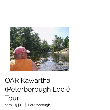
OTTAWA NEW EDINBURGH
CLUB
Centre sportif riverain d'Ottawa depuis 1883
OAR Kawartha
(Peterborough Lock)
Tour
sam. 29 juil.
  |  
Peterborough