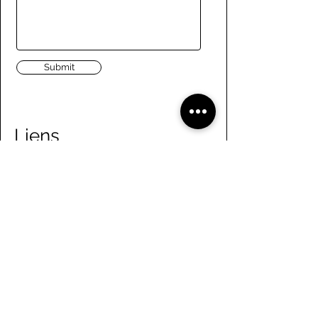
Submit
Liens
Naviguer le site
À propos de nous
Conseil d’administration
Tennis
FAQ
Aviron
Adhésion
Aviron
Guide des membres
Pagaie
Emploi
Camps d'été
Bénévolat