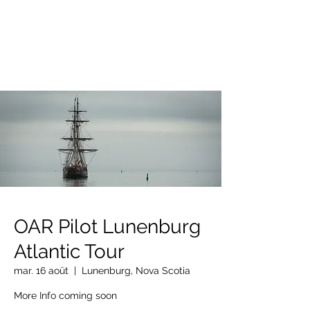
OTTAWA NEW EDINBURGH
CLUB
Centre sportif riverain d'Ottawa depuis 1883
OAR Pilot Lunenburg
Atlantic Tour
mar. 16 août
  |  
Lunenburg, Nova Scotia
More Info coming soon