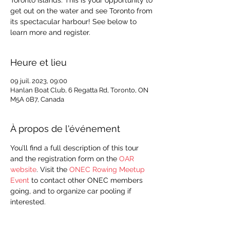
Toronto Islands. This is your opportunity to
get out on the water and see Toronto from
its spectacular harbour! See below to
learn more and register.
Heure et lieu
09 juil. 2023, 09:00
Hanlan Boat Club, 6 Regatta Rd, Toronto, ON
M5A 0B7, Canada
À propos de l'événement
You’ll find a full description of this tour 
and the registration form on the 
OAR 
website
. Visit the 
ONEC Rowing Meetup 
Event
 to contact other ONEC members 
going, and to organize car pooling if 
interested. 