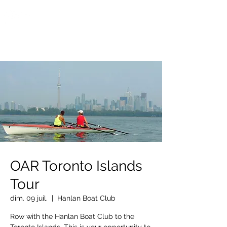
OTTAWA NEW EDINBURGH
CLUB
Centre sportif riverain d'Ottawa depuis 1883
OAR Toronto Islands
Tour
dim. 09 juil.
  |  
Hanlan Boat Club
Row with the Hanlan Boat Club to the