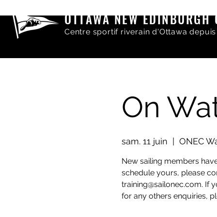
OTTAWA NEW EDINBURGH 
Centre sportif riverain d'Ottawa depuis
On Wat
sam. 11 juin
  |  
ONEC Wat
New sailing members have a
schedule yours, please con
training@sailonec.com. If 
for any others enquiries,