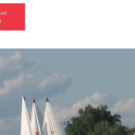
sed
s