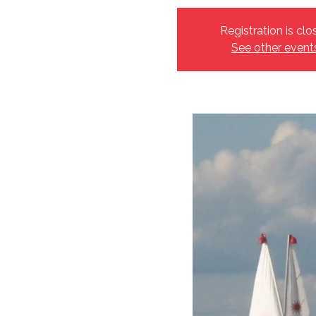
Registration is clo
See other event