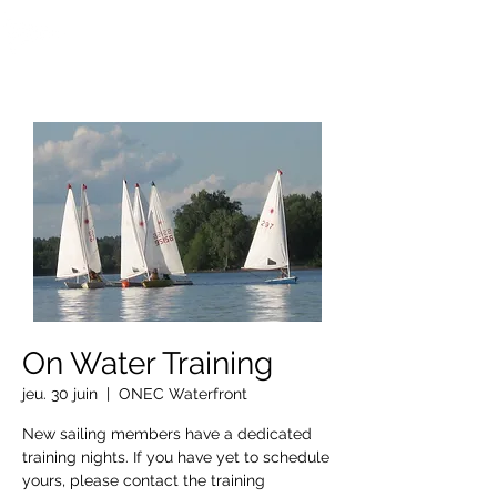
OTTAWA NEW EDINBURGH
CLUB
Centre sportif riverain d'Ottawa depuis 1883
On Water Training
jeu. 30 juin
  |  
ONEC Waterfront
New sailing members have a dedicated
training nights. If you have yet to schedule
yours, please contact the training