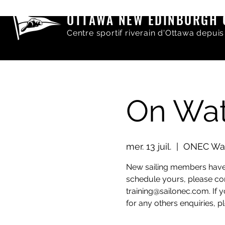
OTTAWA NEW EDINBURGH 
Centre sportif riverain d'Ottawa depuis
On Wat
mer. 13 juil.
  |  
ONEC Wat
New sailing members have a
schedule yours, please con
training@sailonec.com. If 
for any others enquiries,