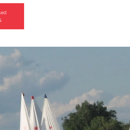
sed
s