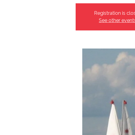
Registration is clo
See other event