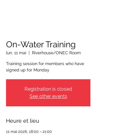
OTTAWA NEW EDINBURGH
CLUB
Centre sportif riverain d'Ottawa depuis 1883
On-Water Training
lun. 11 mai
  |  
Riverhouse/ONEC Room
Training session for members who have
signed up for Monday
Registration is closed
See other events
Heure et lieu
11 mai 2026, 18:00 – 21:00