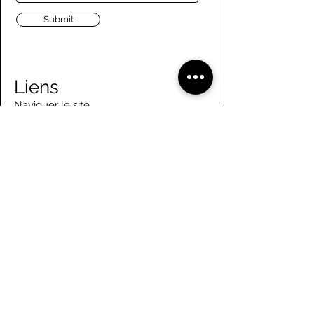
Submit
Liens
Naviguer le site
À propos de nous
Conseil d’administration
Tennis
FAQ
Aviron
Adhésion
Aviron
Guide des membres
Pagaie
Emploi
Camps d'été
Bénévolat