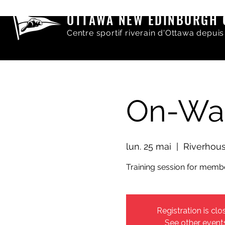
OTTAWA NEW EDINBURGH 
Centre sportif riverain d'Ottawa depuis
On-Wat
lun. 25 mai
  |  
Riverho
Training session for mem
Registration is clo
See other event