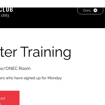
CLUB
Dons
 1883
er Training
use/ONEC Room
bers who have signed up for Monday
sed
s