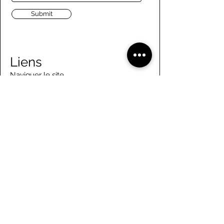
Submit
Liens
Naviguer le site
À propos de nous
Conseil d’administration
Tennis
FAQ
Aviron
Adhésion
Aviron
Guide des membres
Pagaie
Emploi
Camps d'été
Bénévolat