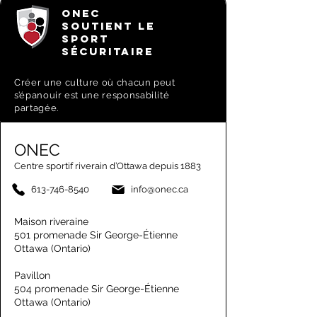
ONEC
SOUTIENT LE
SPORT
SÉCURITAIRE
Créer une culture où chacun peut
s’épanouir est une responsabilité
partagée.
ONEC
Centre sportif riverain d’Ottawa depuis 1883
613-746-8540
info@onec.ca
Maison riveraine
501 promenade Sir George-Étienne
Ottawa (Ontario)
Pavillon
504 promenade Sir George-Étienne
Ottawa (Ontario)