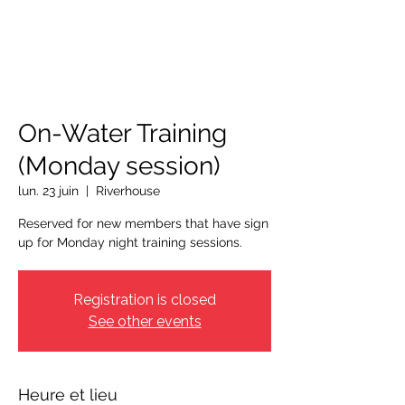
OTTAWA NEW EDINBURGH
CLUB
Centre sportif riverain d'Ottawa depuis 1883
On-Water Training
(Monday session)
lun. 23 juin
  |  
Riverhouse
Reserved for new members that have sign
up for Monday night training sessions.
Registration is closed
See other events
Heure et lieu