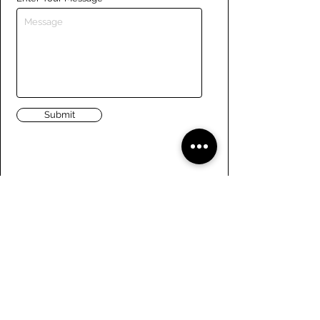
Submit
Liens
Naviguer le site
À propos de nous
Conseil d’administration
Tennis
FAQ
Aviron
Adhésion
Aviron
Guide des membres
Pagaie
Emploi