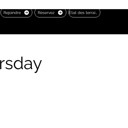
Rejoindre
Réservez
État des terrains
rsday