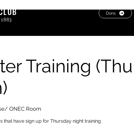
CLUB
Dons
 1883
er Training (Thu
)
use/ ONEC Room
that have sign up for Thursday night training