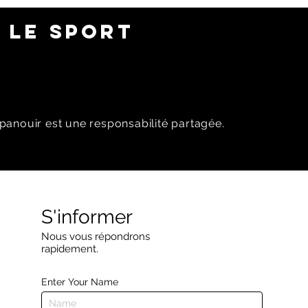
 LE SPORT
panouir est une responsabilité partagée.
S'informer
Nous vous répondrons
rapidement.
Enter Your Name