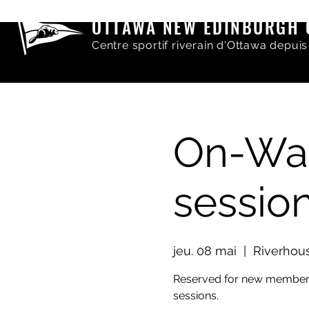
OTTAWA NEW EDINBURGH 
Centre sportif riverain d'Ottawa depuis
On-Wat
session
jeu. 08 mai
  |  
Riverho
Reserved for new members 
sessions.