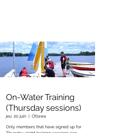
OTTAWA NEW EDINBURGH
CLUB
Centre sportif riverain d'Ottawa depuis 1883
On-Water Training
(Thursday sessions)
jeu. 20 juin
  |  
Ottawa
Only members that have signed up for