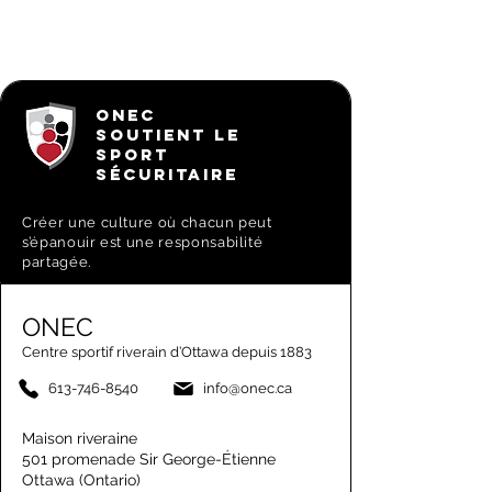
ONEC
SOUTIENT LE
SPORT
SÉCURITAIRE
Créer une culture où chacun peut
s’épanouir est une responsabilité
partagée.
ONEC
Centre sportif riverain d’Ottawa depuis 1883
613-746-8540
info@onec.ca
Maison riveraine
501 promenade Sir George-Étienne
Ottawa (Ontario)