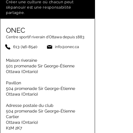
Créer une culture où chacun peut
s’épanouir est une responsabilité
partagée.
ONEC
Centre sportif riverain d’Ottawa depuis 1883
613-746-8540
info@onec.ca
Maison riveraine
501 promenade Sir George-Étienne
Ottawa (Ontario)
Pavillon
504 promenade Sir George-Étienne
Ottawa (Ontario)
Adresse postale du club
504 promenade Sir George-Étienne
Cartier
Ottawa (Ontario)
K1M 2K7