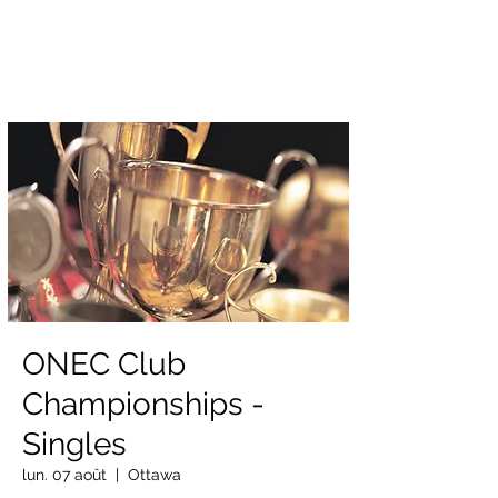
OTTAWA NEW EDINBURGH
CLUB
Centre sportif riverain d'Ottawa depuis 1883
ONEC Club
Championships -
Singles
lun. 07 août
  |  
Ottawa