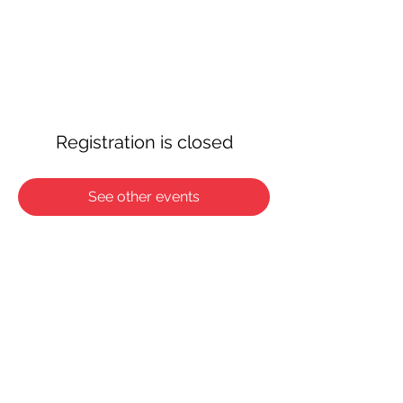
OTTAWA NEW EDINBURGH
CLUB
Centre sportif riverain d'Ottawa depuis 1883
Registration is closed
See other events