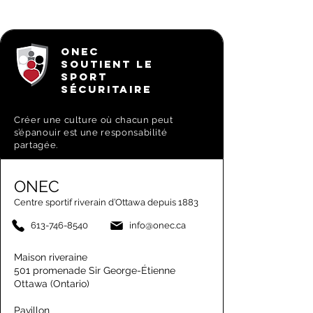
ONEC
SOUTIENT LE
SPORT
SÉCURITAIRE
Créer une culture où chacun peut
s’épanouir est une responsabilité
partagée.
ONEC
Centre sportif riverain d’Ottawa depuis 1883
613-746-8540
info@onec.ca
Maison riveraine
501 promenade Sir George-Étienne
Ottawa (Ontario)
Pavillon