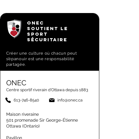
ONEC
SOUTIENT LE
SPORT
SÉCURITAIRE
Créer une culture où chacun peut
s’épanouir est une responsabilité
partagée.
ONEC
Centre sportif riverain d’Ottawa depuis 1883
613-746-8540
info@onec.ca
Maison riveraine
501 promenade Sir George-Étienne
Ottawa (Ontario)
Pavillon