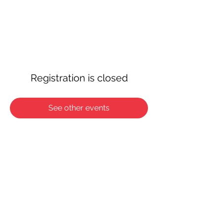
OTTAWA NEW EDINBURGH
CLUB
Centre sportif riverain d'Ottawa depuis 1883
Registration is closed
See other events