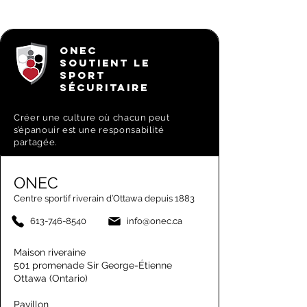
ONEC
SOUTIENT LE
SPORT
SÉCURITAIRE
Créer une culture où chacun peut
s’épanouir est une responsabilité
partagée.
ONEC
Centre sportif riverain d’Ottawa depuis 1883
613-746-8540
info@onec.ca
Maison riveraine
501 promenade Sir George-Étienne
Ottawa (Ontario)
Pavillon