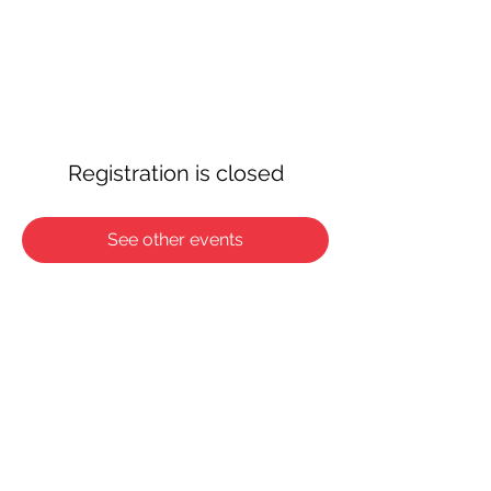
OTTAWA NEW EDINBURGH
CLUB
Centre sportif riverain d'Ottawa depuis 1883
Registration is closed
See other events