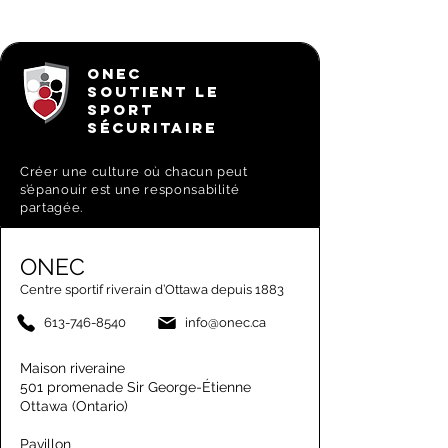
ONEC
SOUTIENT LE
SPORT
SÉCURITAIRE
Créer une culture où chacun peut
s’épanouir est une responsabilité
partagée.
ONEC
Centre sportif riverain d’Ottawa depuis 1883
613-746-8540
info@onec.ca
Maison riveraine
501 promenade Sir George-Étienne
Ottawa (Ontario)
Pavillon