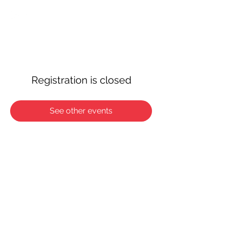
OTTAWA NEW EDINBURGH
CLUB
Centre sportif riverain d'Ottawa depuis 1883
Registration is closed
See other events