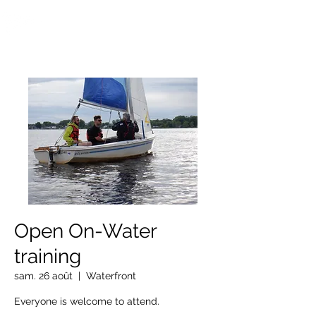
OTTAWA NEW EDINBURGH
CLUB
Centre sportif riverain d'Ottawa depuis 1883
Open On-Water
training
sam. 26 août
  |  
Waterfront
Everyone is welcome to attend.