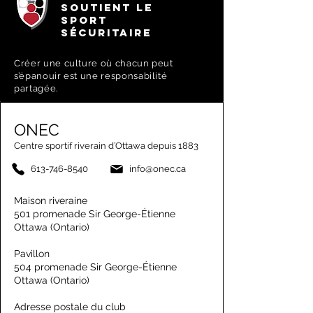
SOUTIENT LE
SPORT
SÉCURITAIRE
Créer une culture où chacun peut
s’épanouir est une responsabilité
partagée.
ONEC
Centre sportif riverain d’Ottawa depuis 1883
613-746-8540
info@onec.ca
Maison riveraine
501 promenade Sir George-Étienne
Ottawa (Ontario)
Pavillon
504 promenade Sir George-Étienne
Ottawa (Ontario)
Adresse postale du club