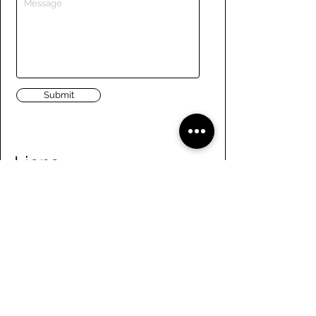
Submit
Liens
Naviguer le site
À propos de nous
Conseil d’administration
Tennis
FAQ
Aviron
Adhésion
Aviron
Guide des membres
Pagaie
Emploi
Camps d'été