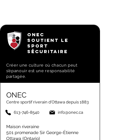
ONEC
SOUTIENT LE
SPORT
SÉCURITAIRE
Créer une culture où chacun peut
s’épanouir est une responsabilité
partagée.
ONEC
Centre sportif riverain d’Ottawa depuis 1883
613-746-8540
info@onec.ca
Maison riveraine
501 promenade Sir George-Étienne
Ottawa (Ontario)