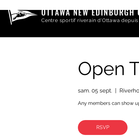
OTTAWA NEW EDINBURGH 
Centre sportif riverain d'Ottawa depuis
Open T
sam. 05 sept.
  |  
Riverh
Any members can show up
RSVP