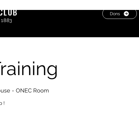
CLUB
Dons
 1883
raining
ouse - ONEC Room
 !