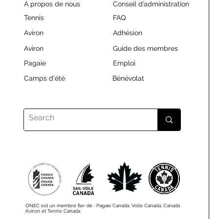
À propos de nous
Conseil d’administration
Tennis
FAQ
Aviron
Adhésion
Aviron
Guide des membres
Pagaie
Emploi
Camps d'été
Bénévolat
ONEC est un membre fier de : Pagaie Canada, Voile Canada, Canada
Aviron et Tennis Canada