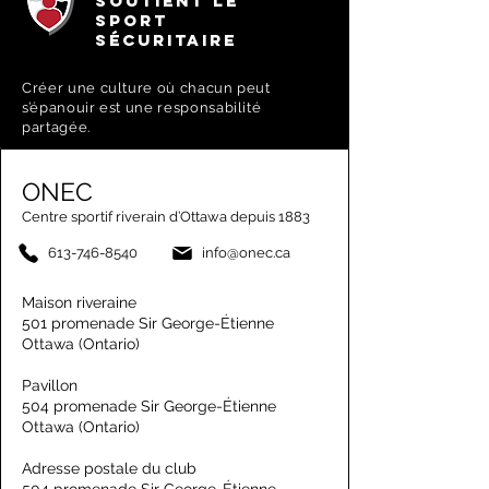
SOUTIENT LE
SPORT
SÉCURITAIRE
Créer une culture où chacun peut
s’épanouir est une responsabilité
partagée.
ONEC
Centre sportif riverain d’Ottawa depuis 1883
613-746-8540
info@onec.ca
Maison riveraine
501 promenade Sir George-Étienne
Ottawa (Ontario)
Pavillon
504 promenade Sir George-Étienne
Ottawa (Ontario)
Adresse postale du club