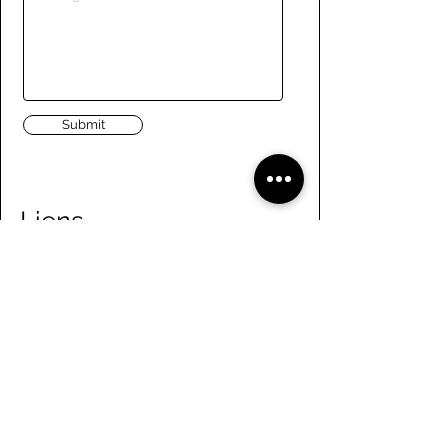
Submit
Liens
Naviguer le site
À propos de nous
Conseil d’administration
Tennis
FAQ
Aviron
Adhésion
Aviron
Guide des membres
Pagaie
Emploi
Camps d'été