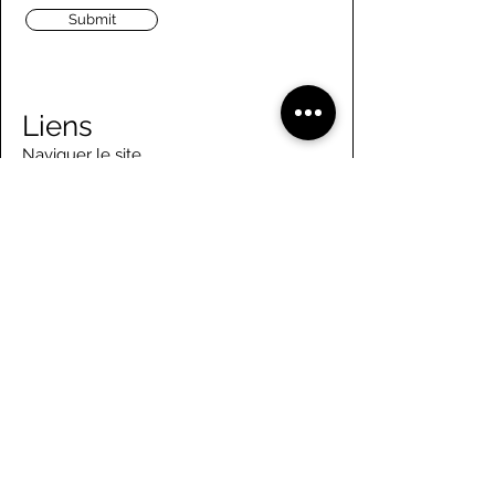
Submit
Liens
Naviguer le site
À propos de nous
Conseil d’administration
Tennis
FAQ
Aviron
Adhésion
Aviron
Guide des membres
Pagaie
Emploi
Camps d'été
Bénévolat