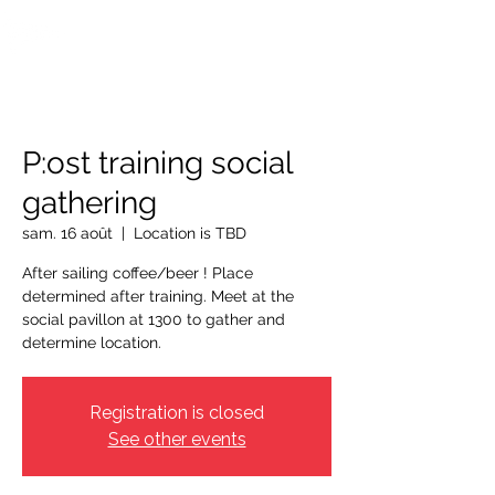
OTTAWA NEW EDINBURGH
CLUB
Centre sportif riverain d'Ottawa depuis 1883
P:ost training social
gathering
sam. 16 août
  |  
Location is TBD
After sailing coffee/beer ! Place
determined after training. Meet at the
social pavillon at 1300 to gather and
determine location.
Registration is closed
See other events