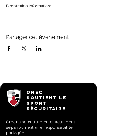
Registration Information:
The course will be delivered by
Nanook Expeditions
Closed toe footwear is required i.e. no
flip flops
Partager cet événement
Bring a change of clothes - you will be
getting wet
Bring water and snacks
Notebook is optional
Bring your personal PFD and paddling
gear if you have any
Full course content can be found at:
https://www.paddlecanada.com/levels/sea-
ONEC
kayak/basic-kayak-skills/
SOUTIENT LE
SPORT
SÉCURITAIRE
Créer une culture où chacun peut
s’épanouir est une responsabilité
partagée.