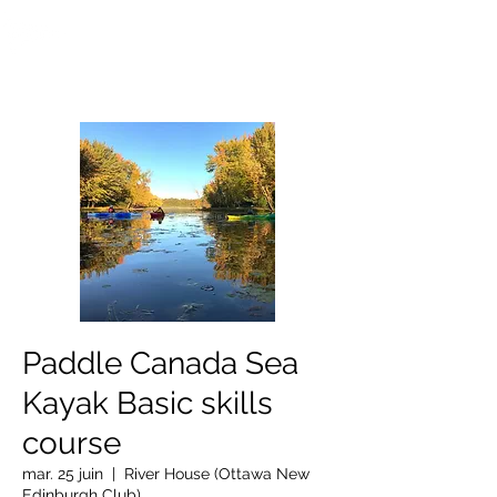
OTTAWA NEW EDINBURGH
CLUB
Centre sportif riverain d'Ottawa depuis 1883
Paddle Canada Sea
Kayak Basic skills
course
mar. 25 juin
  |  
River House (Ottawa New
Edinburgh Club)