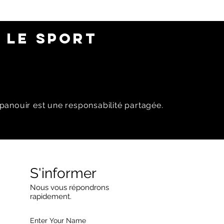
 LE SPORT
panouir est une responsabilité partagée.
S'informer
Nous vous répondrons
rapidement.
Enter Your Name