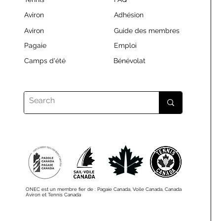
Aviron
Adhésion
Aviron
Guide des membres
Pagaie
Emploi
Camps d'été
Bénévolat
ONEC est un membre fier de : Pagaie Canada, Voile Canada, Canada
Aviron et Tennis Canada