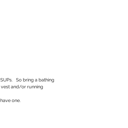
SUPs.   So bring a bathing 
h vest and/or running 
 have one.