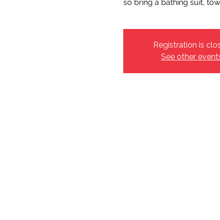
so bring a bathing suit, to
Registration is clo
See other event