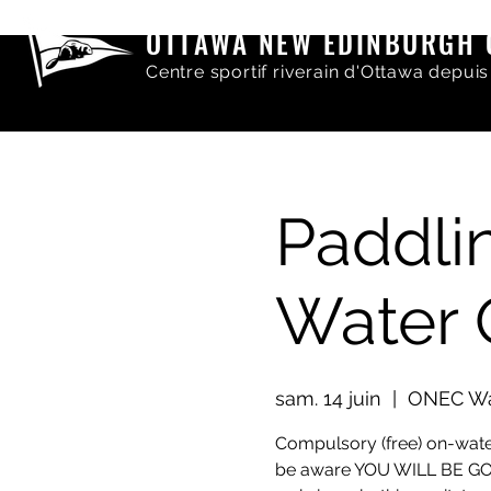
OTTAWA NEW EDINBURGH 
Centre sportif riverain d'Ottawa depuis
Paddl
Water 
sam. 14 juin
  |  
ONEC Wa
Compulsory (free) on-wate
be aware YOU WILL BE GO