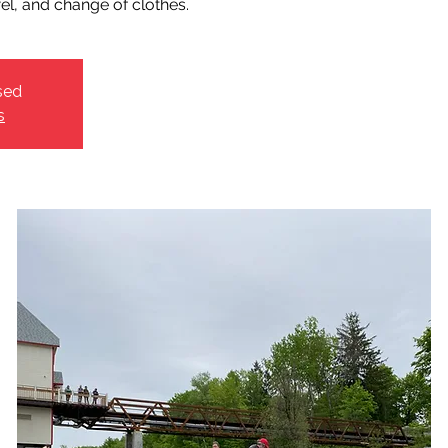
wel, and change of clothes.
sed
s