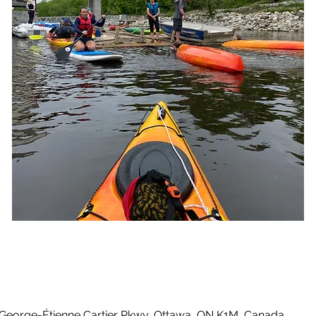
 George-Étienne Cartier Pkwy, Ottawa, ON K1M, Canada