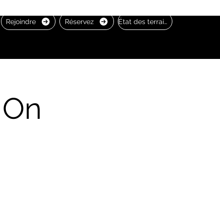
Rejoindre
Réservez
État des terrains
 On