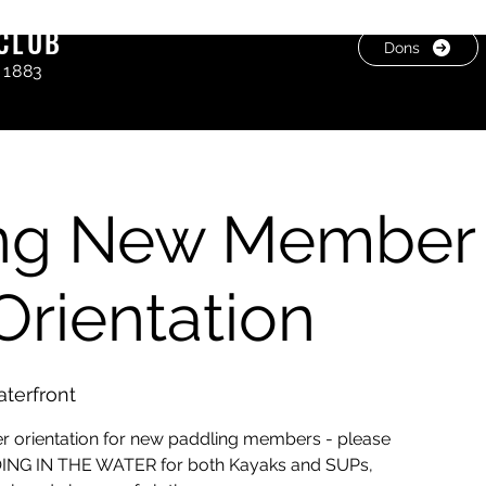
CLUB
Dons
 1883
ing New Member
Orientation
terfront
r orientation for new paddling members - please
ING IN THE WATER for both Kayaks and SUPs,