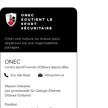
ONEC
SOUTIENT LE
SPORT
SÉCURITAIRE
Créer une culture où chacun peut
s’épanouir est une responsabilité
partagée.
ONEC
Centre sportif riverain d’Ottawa depuis 1883
613-746-8540
info@onec.ca
Maison riveraine
501 promenade Sir George-Étienne
Ottawa (Ontario)
Pavillon