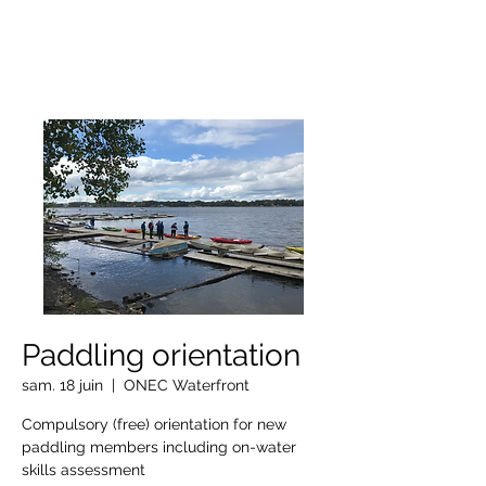
OTTAWA NEW EDINBURGH
CLUB
Centre sportif riverain d'Ottawa depuis 1883
Paddling orientation
sam. 18 juin
  |  
ONEC Waterfront
Compulsory (free) orientation for new
paddling members including on-water
skills assessment