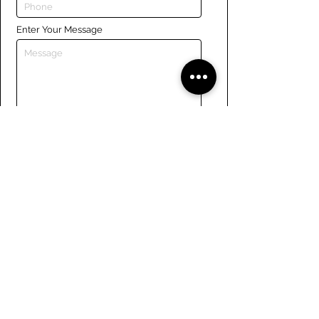
Enter Your Message
Submit
Liens
Naviguer le site
À propos de nous
Conseil d’administration
Tennis
FAQ
Aviron
Adhésion