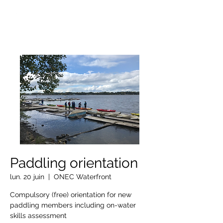
OTTAWA NEW EDINBURGH
CLUB
Centre sportif riverain d'Ottawa depuis 1883
Paddling orientation
lun. 20 juin
  |  
ONEC Waterfront
Compulsory (free) orientation for new
paddling members including on-water
skills assessment