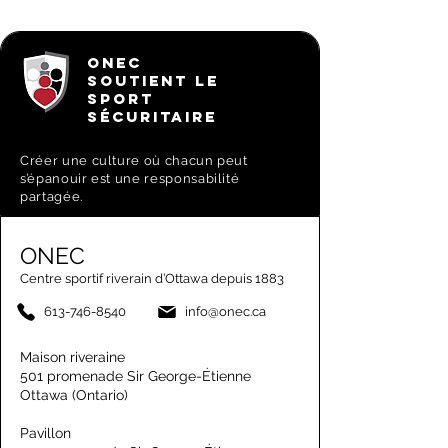
ONEC
SOUTIENT LE
SPORT
SÉCURITAIRE
Créer une culture où chacun peut
s’épanouir est une responsabilité
partagée.
ONEC
Centre sportif riverain d’Ottawa depuis 1883
613-746-8540
info@onec.ca
Maison riveraine
501 promenade Sir George-Étienne
Ottawa (Ontario)
Pavillon