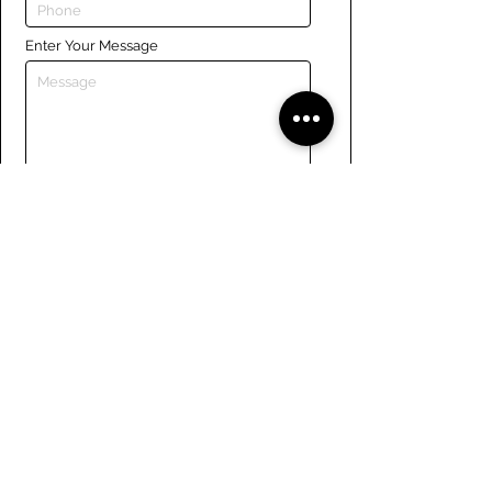
Enter Your Message
Submit
Liens
Naviguer le site
À propos de nous
Conseil d’administration
Tennis
FAQ
Aviron
Adhésion