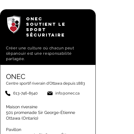
ONEC
SOUTIENT LE
SPORT
SÉCURITAIRE
Créer une culture où chacun peut
s’épanouir est une responsabilité
partagée.
ONEC
Centre sportif riverain d’Ottawa depuis 1883
613-746-8540
info@onec.ca
Maison riveraine
501 promenade Sir George-Étienne
Ottawa (Ontario)
Pavillon