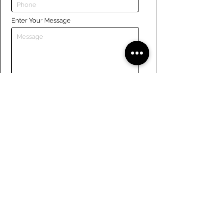
Enter Your Message
Submit
Liens
Naviguer le site
À propos de nous
Conseil d’administration
Tennis
FAQ
Aviron
Adhésion