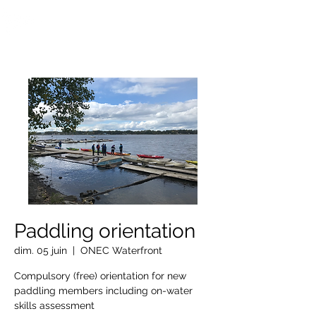
OTTAWA NEW EDINBURGH
CLUB
Centre sportif riverain d'Ottawa depuis 1883
Paddling orientation
dim. 05 juin
  |  
ONEC Waterfront
Compulsory (free) orientation for new
paddling members including on-water
skills assessment