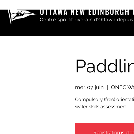
OTTAWA NEW EDINBURGH 
Centre sportif riverain d'Ottawa depuis
Paddli
mer. 07 juin
  |  
ONEC Wa
Compulsory (free) orienta
water skills assessment
Registration is clo