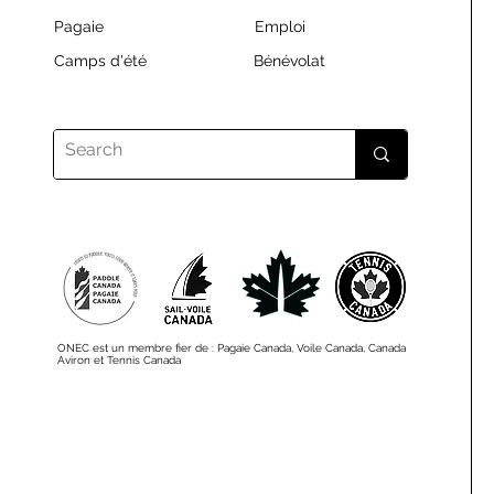
Pagaie
Emploi
Camps d'été
Bénévolat
ONEC est un membre fier de : Pagaie Canada, Voile Canada, Canada
Aviron et Tennis Canada