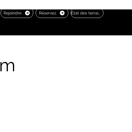
Rejoindre
Réservez
État des terrains
pm