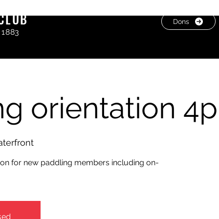
CLUB
Dons
 1883
ng orientation 4
terfront
tion for new paddling members including on-
sed