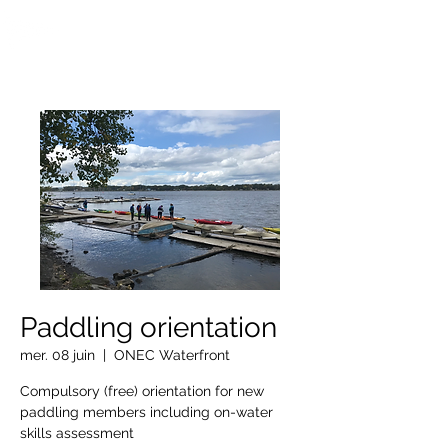
OTTAWA NEW EDINBURGH
CLUB
Centre sportif riverain d'Ottawa depuis 1883
Paddling orientation
mer. 08 juin
  |  
ONEC Waterfront
Compulsory (free) orientation for new
paddling members including on-water
skills assessment