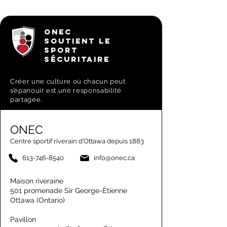
ONEC
SOUTIENT LE
SPORT
SÉCURITAIRE
Créer une culture où chacun peut
s’épanouir est une responsabilité
partagée.
ONEC
Centre sportif riverain d’Ottawa depuis 1883
613-746-8540
info@onec.ca
Maison riveraine
501 promenade Sir George-Étienne
Ottawa (Ontario)
Pavillon