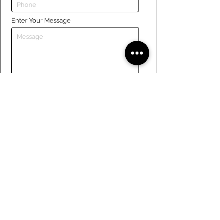
Enter Your Message
Submit
Liens
Naviguer le site
À propos de nous
Conseil d’administration
Tennis
FAQ
Aviron
Adhésion