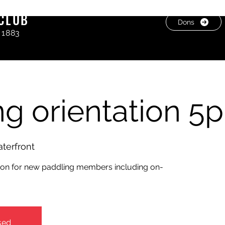
CLUB
Dons
 1883
ng orientation 5
terfront
tion for new paddling members including on-
sed