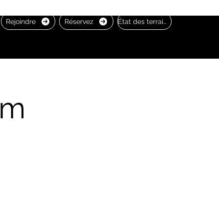
Rejoindre
Réservez
État des terrains
pm