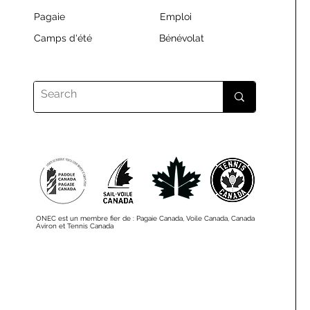
Pagaie
Emploi
Camps d'été
Bénévolat
ONEC est un membre fier de : Pagaie Canada, Voile Canada, Canada
Aviron et Tennis Canada