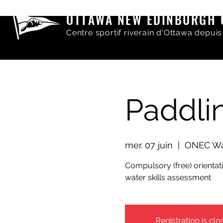
OTTAWA NEW EDINBURGH 
Centre sportif riverain d'Ottawa depuis
Paddli
mer. 07 juin
  |  
ONEC Wa
Compulsory (free) orienta
water skills assessment
Registration is clo