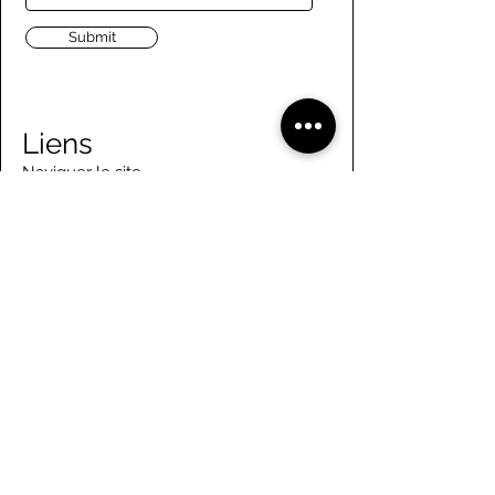
Submit
Liens
Naviguer le site
À propos de nous
Conseil d’administration
Tennis
FAQ
Aviron
Adhésion
Aviron
Guide des membres
Pagaie
Emploi
Camps d'été
Bénévolat