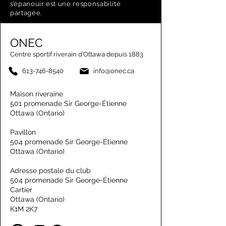
s’épanouir est une responsabilité
partagée.
ONEC
Centre sportif riverain d’Ottawa depuis 1883
613-746-8540
info@onec.ca
Maison riveraine
501 promenade Sir George-Étienne
Ottawa (Ontario)
Pavillon
504 promenade Sir George-Étienne
Ottawa (Ontario)
Adresse postale du club
504 promenade Sir George-Étienne
Cartier
Ottawa (Ontario)
K1M 2K7