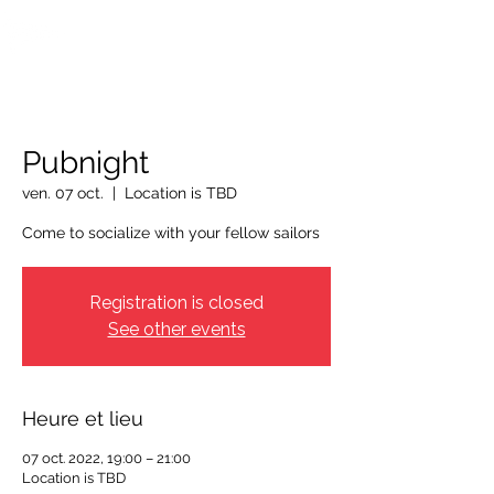
OTTAWA NEW EDINBURGH
CLUB
Centre sportif riverain d'Ottawa depuis 1883
Pubnight
ven. 07 oct.
  |  
Location is TBD
Come to socialize with your fellow sailors
Registration is closed
See other events
Heure et lieu
07 oct. 2022, 19:00 – 21:00
Location is TBD