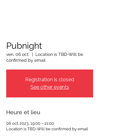
OTTAWA NEW EDINBURGH
CLUB
Centre sportif riverain d'Ottawa depuis 1883
Pubnight
ven. 06 oct.
  |  
Location is TBD-Will be
confirmed by email
Registration is closed
See other events
Heure et lieu
06 oct. 2023, 19:00 – 21:00
Location is TBD-Will be confirmed by email