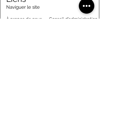
Naviguer le site
À propos de nous
Conseil d’administration
Tennis
FAQ
Aviron
Adhésion
Aviron
Guide des membres
Pagaie
Emploi
Camps d'été
Bénévolat