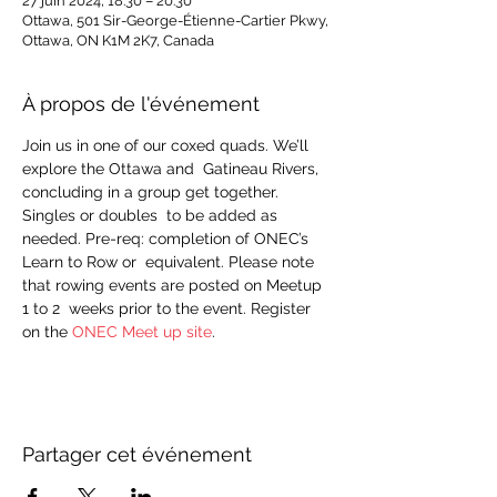
27 juin 2024, 18:30 – 20:30
Ottawa, 501 Sir-George-Étienne-Cartier Pkwy,
Ottawa, ON K1M 2K7, Canada
À propos de l'événement
Join us in one of our coxed quads. We’ll 
explore the Ottawa and  Gatineau Rivers, 
concluding in a group get together. 
Singles or doubles  to be added as 
needed. Pre-req: completion of ONEC’s 
Learn to Row or  equivalent. Please note 
that rowing events are posted on Meetup 
1 to 2  weeks prior to the event. Register 
on the 
ONEC Meet up site
.
Partager cet événement