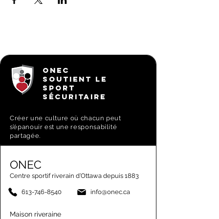
ONEC
SOUTIENT LE
SPORT
SÉCURITAIRE
Créer une culture où chacun peut
s’épanouir est une responsabilité
partagée.
ONEC
Centre sportif riverain d’Ottawa depuis 1883
613-746-8540
info@onec.ca
Maison riveraine