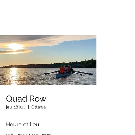
OTTAWA NEW EDINBURGH
CLUB
Centre sportif riverain d'Ottawa depuis 1883
Quad Row
jeu. 18 juil.
  |  
Ottawa
Heure et lieu