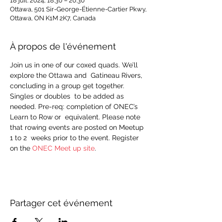
18 juil. 2024, 18:30 – 20:30
Ottawa, 501 Sir-George-Étienne-Cartier Pkwy,
Ottawa, ON K1M 2K7, Canada
À propos de l'événement
Join us in one of our coxed quads. We’ll 
explore the Ottawa and  Gatineau Rivers, 
concluding in a group get together. 
Singles or doubles  to be added as 
needed. Pre-req: completion of ONEC’s 
Learn to Row or  equivalent. Please note 
that rowing events are posted on Meetup 
1 to 2  weeks prior to the event. Register 
on the 
ONEC Meet up site
.
Partager cet événement