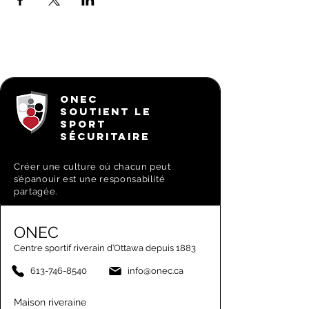
ONEC
SOUTIENT LE
SPORT
SÉCURITAIRE
Créer une culture où chacun peut
s’épanouir est une responsabilité
partagée.
ONEC
Centre sportif riverain d’Ottawa depuis 1883
613-746-8540
info@onec.ca
Maison riveraine