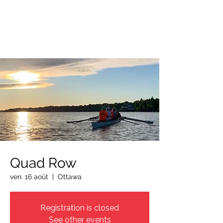
OTTAWA NEW EDINBURGH
CLUB
Centre sportif riverain d'Ottawa depuis 1883
Quad Row
ven. 16 août
  |  
Ottawa
Registration is closed
See other events