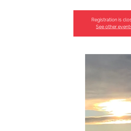
Registration is clo
See other event