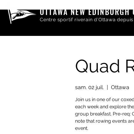
OTTAWA NEW EDINBURGH 
Centre sportif riverain d'Ottawa depuis
Quad R
sam. 02 juil.
  |  
Ottawa
Join us in one of our coxed 
each week and explore the
group breakfast. Pre-req: 
note that rowing events ar
event.