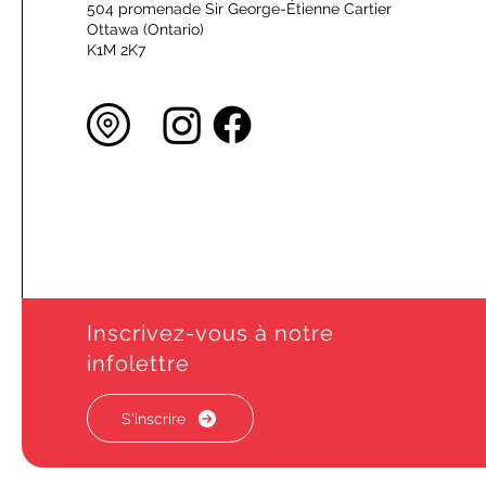
504 promenade Sir George-Étienne Cartier
Ottawa (Ontario)
K1M 2K7
Inscrivez-vous à notre
infolettre
S'inscrire