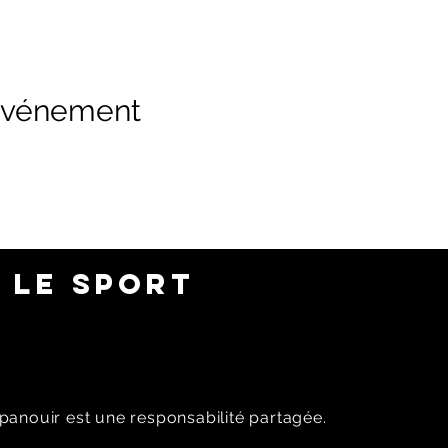
 événement
 LE SPORT
panouir est une responsabilité partagée.