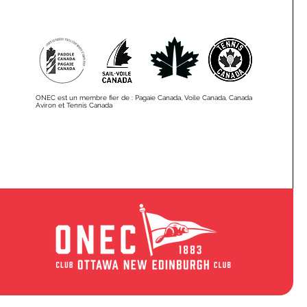
ONEC est un membre fier de : Pagaie Canada, Voile Canada, Canada
Aviron et Tennis Canada