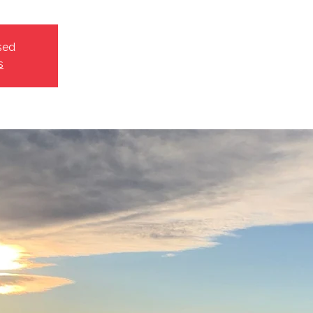
sed
s