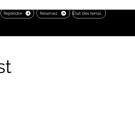
Rejoindre
Réservez
État des terrains
st