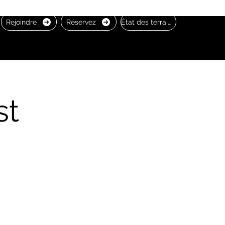
Rejoindre
Réservez
État des terrains
st