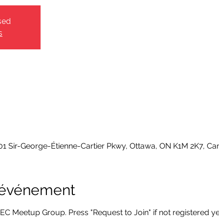
sed
s
 501 Sir-George-Étienne-Cartier Pkwy, Ottawa, ON K1M 2K7, C
l'événement
EC Meetup Group. Press "Request to Join" if not registered ye