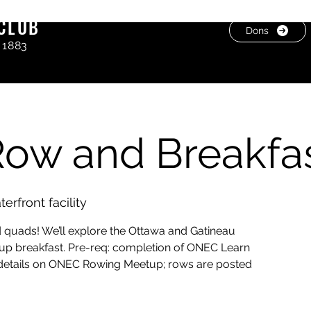
CLUB
Dons
 1883
ow and Breakfa
rfront facility
d quads! We’ll explore the Ottawa and Gatineau
oup breakfast. Pre-req: completion of ONEC Learn
 details on ONEC Rowing Meetup; rows are posted