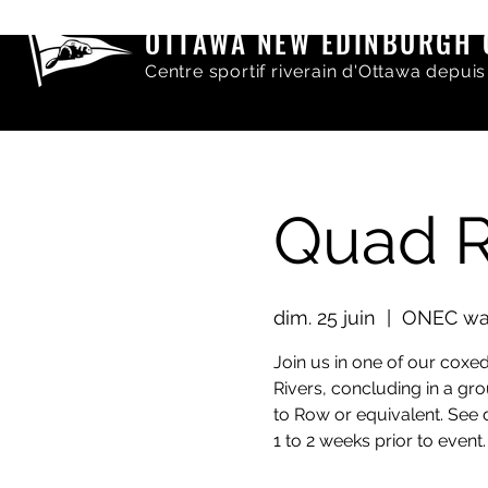
OTTAWA NEW EDINBURGH 
Centre sportif riverain d'Ottawa depuis
Quad R
dim. 25 juin
  |  
ONEC wate
Join us in one of our coxe
Rivers, concluding in a gr
to Row or equivalent. See
1 to 2 weeks prior to event.