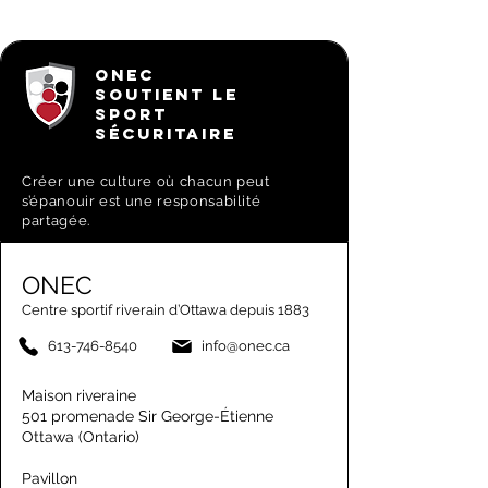
ONEC
SOUTIENT LE
SPORT
SÉCURITAIRE
Créer une culture où chacun peut
s’épanouir est une responsabilité
partagée.
ONEC
Centre sportif riverain d’Ottawa depuis 1883
613-746-8540
info@onec.ca
Maison riveraine
501 promenade Sir George-Étienne
Ottawa (Ontario)
Pavillon