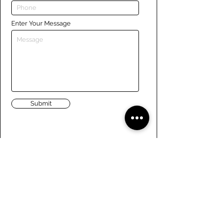
Enter Your Message
Submit
Liens
Naviguer le site
À propos de nous
Conseil d’administration
Tennis
FAQ
Aviron
Adhésion