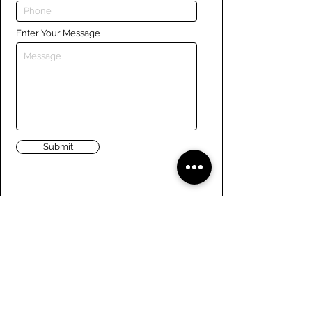
Enter Your Message
Submit
Liens
Naviguer le site
À propos de nous
Conseil d’administration
Tennis
FAQ
Aviron
Adhésion