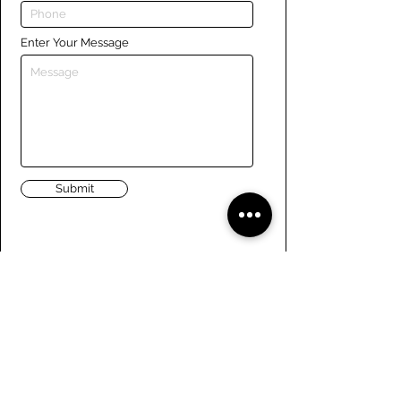
Enter Your Message
Submit
Liens
Naviguer le site
À propos de nous
Conseil d’administration
Tennis
FAQ
Aviron
Adhésion