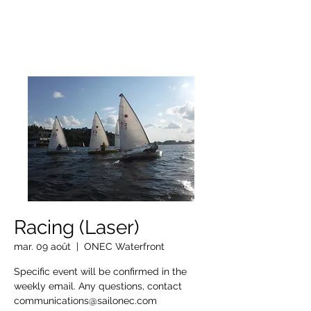
OTTAWA NEW EDINBURGH
CLUB
Centre sportif riverain d'Ottawa depuis 1883
Racing (Laser)
mar. 09 août
  |  
ONEC Waterfront
Specific event will be confirmed in the
weekly email. Any questions, contact
communications@sailonec.com