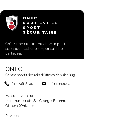
ONEC
SOUTIENT LE
SPORT
SÉCURITAIRE
Créer une culture où chacun peut
s’épanouir est une responsabilité
partagée.
ONEC
Centre sportif riverain d’Ottawa depuis 1883
613-746-8540
info@onec.ca
Maison riveraine
501 promenade Sir George-Étienne
Ottawa (Ontario)
Pavillon