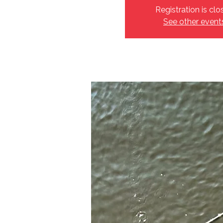
Registration is clo
See other event