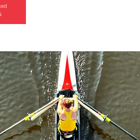
sed
s