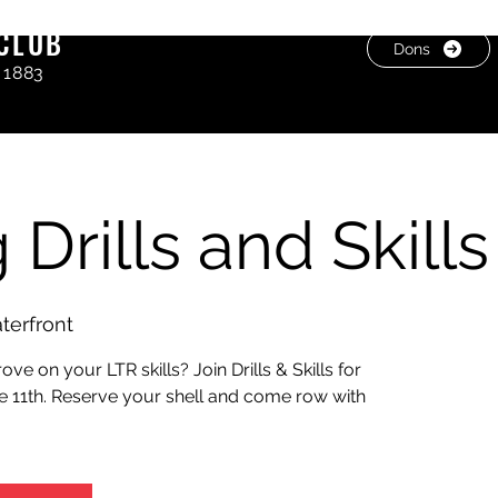
CLUB
Dons
 1883
Drills and Skills
erfront
e on your LTR skills? Join Drills & Skills for
e 11th. Reserve your shell and come row with