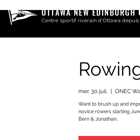
OTTAWA NEW EDINBURGH 
Centre sportif riverain d'Ottawa depuis
Rowing 
mer. 30 juil.
  |  
ONEC Wat
Want to brush up and improv
novice rowers starting Jun
Bern & Jonathan.