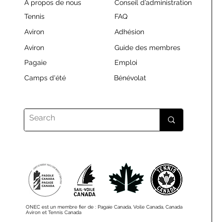
À propos de nous
Conseil d’administration
Tennis
FAQ
Aviron
Adhésion
Aviron
Guide des membres
Pagaie
Emploi
Camps d'été
Bénévolat
ONEC est un membre fier de : Pagaie Canada, Voile Canada, Canada
Aviron et Tennis Canada