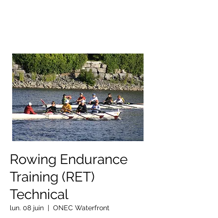
OTTAWA NEW EDINBURGH
CLUB
Centre sportif riverain d'Ottawa depuis 1883
Rowing Endurance
Training (RET)
Technical
lun. 08 juin
  |  
ONEC Waterfront