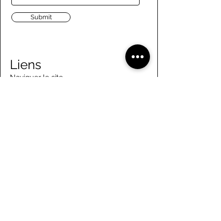
Submit
Liens
Naviguer le site
À propos de nous
Conseil d’administration
Tennis
FAQ
Aviron
Adhésion
Aviron
Guide des membres
Pagaie
Emploi
Camps d'été
Bénévolat