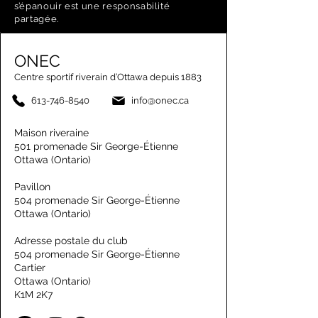
s’épanouir est une responsabilité
partagée.
ONEC
Centre sportif riverain d’Ottawa depuis 1883
613-746-8540
info@onec.ca
Maison riveraine
501 promenade Sir George-Étienne
Ottawa (Ontario)
Pavillon
504 promenade Sir George-Étienne
Ottawa (Ontario)
Adresse postale du club
504 promenade Sir George-Étienne
Cartier
Ottawa (Ontario)
K1M 2K7