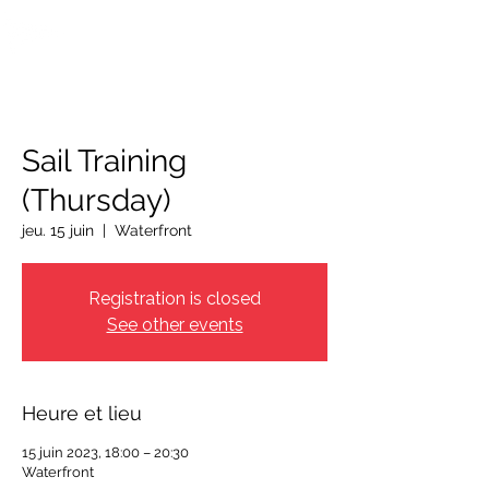
OTTAWA NEW EDINBURGH
CLUB
Centre sportif riverain d'Ottawa depuis 1883
Sail Training
(Thursday)
jeu. 15 juin
  |  
Waterfront
Registration is closed
See other events
Heure et lieu
15 juin 2023, 18:00 – 20:30
Waterfront