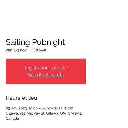
OTTAWA NEW EDINBURGH
CLUB
Centre sportif riverain d'Ottawa depuis 1883
Sailing Pubnight
ven. 03 nov.
  |  
Ottawa
Registration is closed
See other events
Heure et lieu
03 nov. 2023, 19:00 – 04 nov. 2023, 21:00
Ottawa, 422 MacKay St, Ottawa, ON K1M 1M1,
Canada