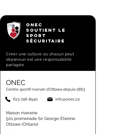
ONEC
SOUTIENT LE
SPORT
SÉCURITAIRE
Créer une culture où chacun peut
s’épanouir est une responsabilité
partagée.
ONEC
Centre sportif riverain d’Ottawa depuis 1883
613-746-8540
info@onec.ca
Maison riveraine
501 promenade Sir George-Étienne
Ottawa (Ontario)