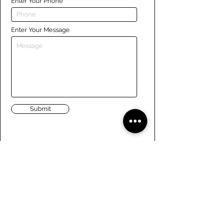
Enter Your Phone
Enter Your Message
Submit
Liens
Naviguer le site
À propos de nous
Conseil d’administration
Tennis
FAQ
Aviron
Adhésion