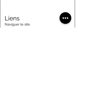
Liens
Naviguer le site
À propos de nous
Conseil d’administration
Tennis
FAQ
Aviron
Adhésion
Aviron
Guide des membres
Pagaie
Emploi
Camps d'été
Bénévolat