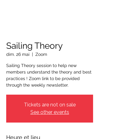
OTTAWA NEW EDINBURGH
CLUB
Centre sportif riverain d'Ottawa depuis 1883
Sailing Theory
dim. 26 mai
  |  
Zoom
Sailing Theory session to help new
members understand the theory and best
practices ! Zoom link to be provided
through the weekly newsletter.
Tickets are not on sale
See other events
Heure et lieu