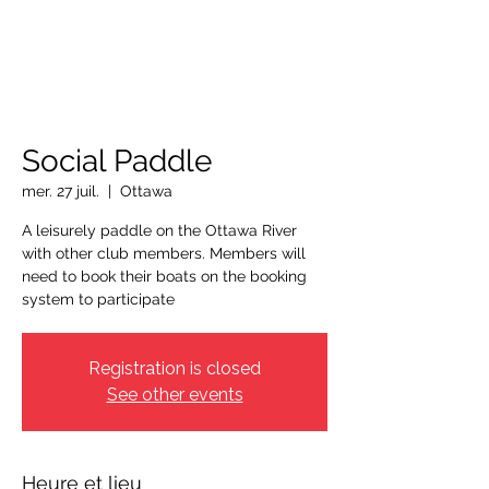
OTTAWA NEW EDINBURGH
CLUB
Centre sportif riverain d'Ottawa depuis 1883
Social Paddle
mer. 27 juil.
  |  
Ottawa
A leisurely paddle on the Ottawa River
with other club members. Members will
need to book their boats on the booking
system to participate
Registration is closed
See other events
Heure et lieu