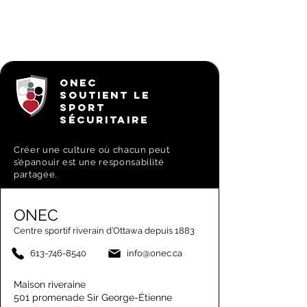
ONEC
SOUTIENT LE
SPORT
SÉCURITAIRE
Créer une culture où chacun peut
s’épanouir est une responsabilité
partagée.
ONEC
Centre sportif riverain d’Ottawa depuis 1883
613-746-8540
info@onec.ca
Maison riveraine
501 promenade Sir George-Étienne