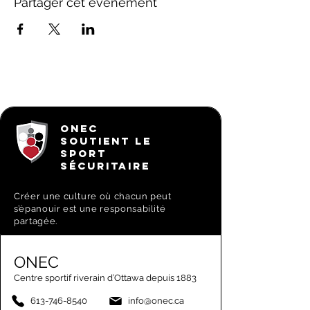
Partager cet événement
ONEC
SOUTIENT LE
SPORT
SÉCURITAIRE
Créer une culture où chacun peut
s’épanouir est une responsabilité
partagée.
ONEC
Centre sportif riverain d’Ottawa depuis 1883
613-746-8540
info@onec.ca