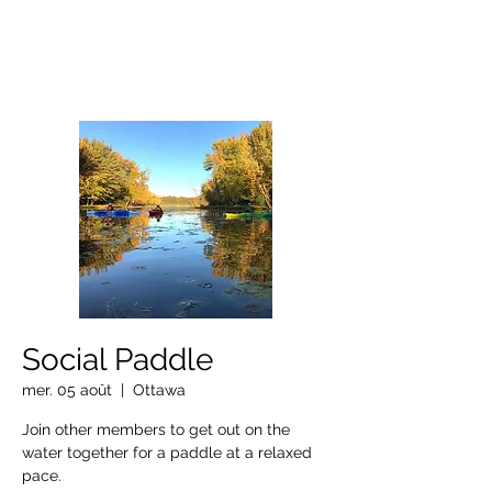
OTTAWA NEW EDINBURGH
CLUB
Centre sportif riverain d'Ottawa depuis 1883
Social Paddle
mer. 05 août
  |  
Ottawa
Join other members to get out on the
water together for a paddle at a relaxed
pace.