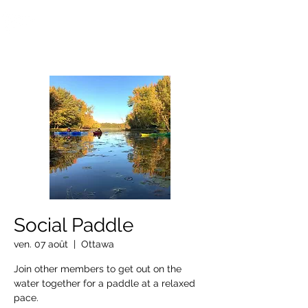
OTTAWA NEW EDINBURGH
CLUB
Centre sportif riverain d'Ottawa depuis 1883
Social Paddle
ven. 07 août
  |  
Ottawa
Join other members to get out on the
water together for a paddle at a relaxed
pace.