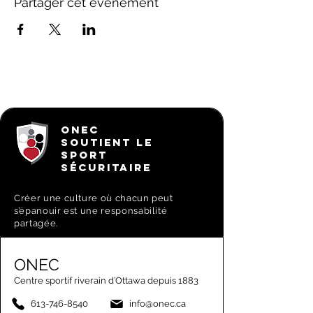
Partager cet événement
ONEC
SOUTIENT LE
SPORT
SÉCURITAIRE
Créer une culture où chacun peut
s’épanouir est une responsabilité
partagée.
ONEC
Centre sportif riverain d’Ottawa depuis 1883
613-746-8540
info@onec.ca