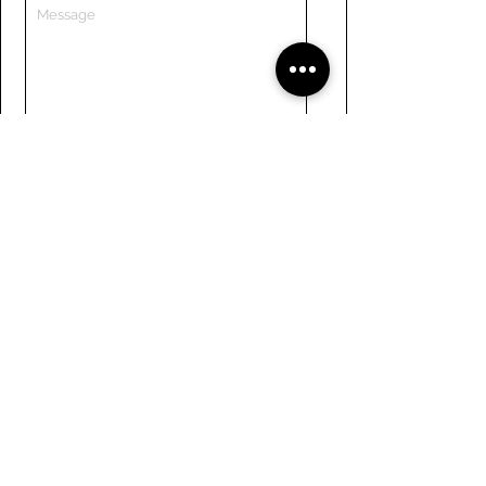
Submit
Liens
Naviguer le site
À propos de nous
Conseil d’administration
Tennis
FAQ
Aviron
Adhésion
Aviron
Guide des membres
Pagaie
Emploi