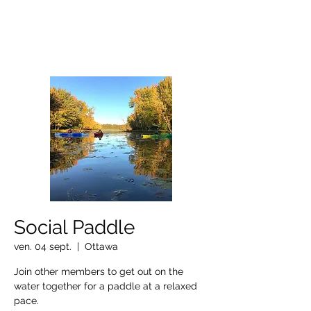
OTTAWA NEW EDINBURGH
CLUB
Centre sportif riverain d'Ottawa depuis 1883
Social Paddle
ven. 04 sept.
  |  
Ottawa
Join other members to get out on the
water together for a paddle at a relaxed
pace.