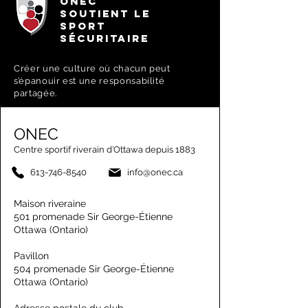
ONEC
SOUTIENT LE
SPORT
SÉCURITAIRE
Créer une culture où chacun peut
s’épanouir est une responsabilité
partagée.
ONEC
Centre sportif riverain d’Ottawa depuis 1883
613-746-8540
info@onec.ca
Maison riveraine
501 promenade Sir George-Étienne
Ottawa (Ontario)
Pavillon
504 promenade Sir George-Étienne
Ottawa (Ontario)